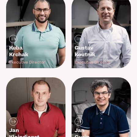
Kuba
Gustav
Krchak
Koutnik
Executive Director
Executive Director
Jan
Jan