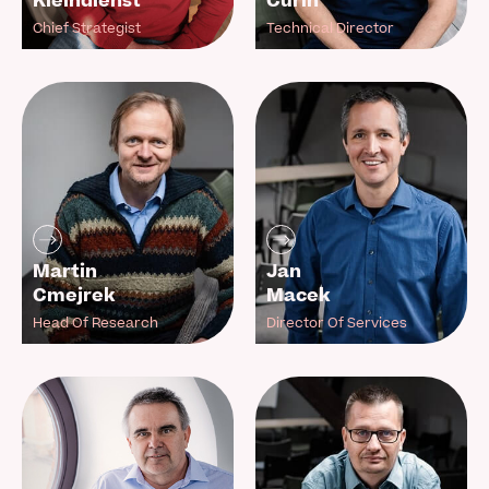
Kleindienst
Curin
Chief Strategist
Technical Director
Martin
Jan
Cmejrek
Macek
Head Of Research
Director Of Services