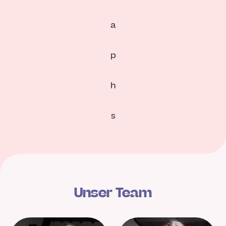
a
p
h
s
Unser Team