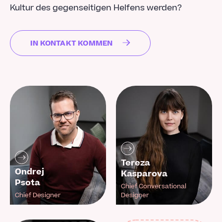
Kultur des gegenseitigen Helfens werden?
IN KONTAKT KOMMEN
Tereza
Ondrej
Kasparova
Psota
Chief Conversational
Chief Designer
Designer